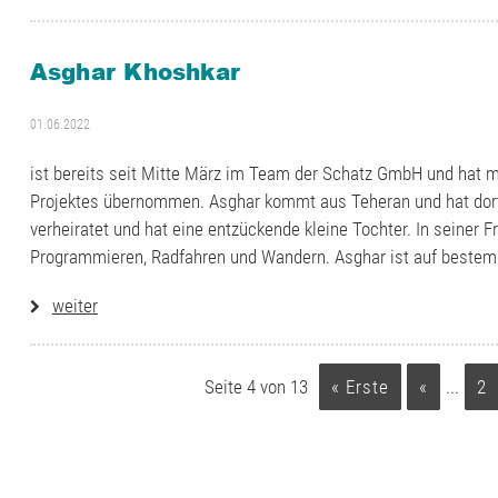
Asghar Khoshkar
01.06.2022
ist bereits seit Mitte März im Team der Schatz GmbH und hat mi
Projektes übernommen. Asghar kommt aus Teheran und hat dort 
verheiratet und hat eine entzückende kleine Tochter. In seiner Fr
Kompetenz, Termintreue un
Programmieren, Radfahren und Wandern. Asghar ist auf beste
technischen Büros Schatz ver
weiter
komplex
Seite 4 von 13
« Erste
«
...
2
DI (
Abteilungsleiter I