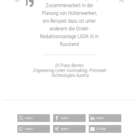
DI (FH) Rudolf Dimmler,
Abteilungsleiter Industrieanlagenbau
Kremsmüller KG
Uns verbindet eine langjährige
Zusammenarbeit in der
Planung von Hüttenwerken,
ein Beispiel dazu ist unter
anderem die Direkt-
Reduktionsanlage LGOK III in
Russland
teilen
teilen
teilen
teilen
teilen
E-Mail
DI Franz Berner,
Engineering Leiter Ironmaking, Primetals