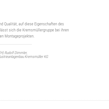
 Günther Neumann,
of Plant, Primetals Technologies Austria
d Qualität, auf diese Eigenschaften des
lässt sich die Kremsmüllergruppe bei ihren
en Montageprojekten.
FH) Rudolf Dimmler,
ndustrieanlagenbau Kremsmüller KG