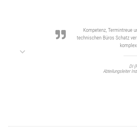
DI
Bereichsleiter Balance 
Kompetenz, Termintreue un
technischen Büros Schatz ver
komplex
DI (
Abteilungsleiter I