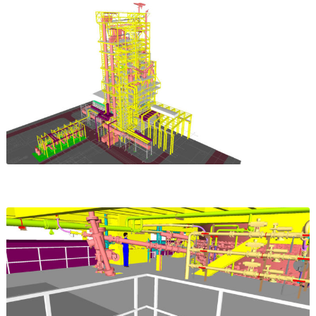
Durch die kompetente
Unterstützung von TBS im
Rohrleitungsbau konnten wir
zahlreiche
Medienversorgungsanlagen
für internationale Projekte
erfolgreich realisieren.