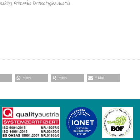
making, Primetals Technologies Austria
teilen
teilen
E-Mail