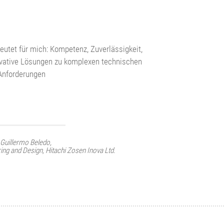
FH) Rudolf Dimmler,
ndustrieanlagenbau Kremsmüller KG
tet für mich: Kompetenz, Zuverlässigkeit,
novative Lösungen zu komplexen technischen
Anforderungen
 Guillermo Beledo,
ing and Design, Hitachi Zosen Inova Ltd.