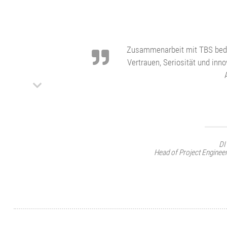
DI (
Abteilungsleiter I
Zusammenarbeit mit TBS bedeu
Vertrauen, Seriosität und in
DI
Head of Project Engineer