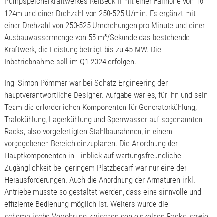
Pumpspeicherkraftwerkes Reißeck II mit einer Fallhöhe von 16-
124m und einer Drehzahl von 250-525 U/min. Es ergänzt mit
einer Drehzahl von 250-525 Umdrehungen pro Minute und einer
Ausbauwassermenge von 55 m³/Sekunde das bestehende
Kraftwerk, die Leistung beträgt bis zu 45 MW. Die
Inbetriebnahme soll im Q1 2024 erfolgen.
Ing. Simon Pömmer war bei Schatz Engineering der
hauptverantwortliche Designer. Aufgabe war es, für ihn und sein
Team die erforderlichen Komponenten für Generatorkühlung,
Trafokühlung, Lagerkühlung und Sperrwasser auf sogenannten
Racks, also vorgefertigten Stahlbaurahmen, in einem
vorgegebenen Bereich einzuplanen. Die Anordnung der
Hauptkomponenten in Hinblick auf wartungsfreundliche
Zugänglichkeit bei geringem Platzbedarf war nur eine der
Herausforderungen. Auch die Anordnung der Armaturen inkl.
Antriebe musste so gestaltet werden, dass eine sinnvolle und
effiziente Bedienung möglich ist. Weiters wurde die
schematische Verrohrung zwischen den einzelnen Racks, sowie