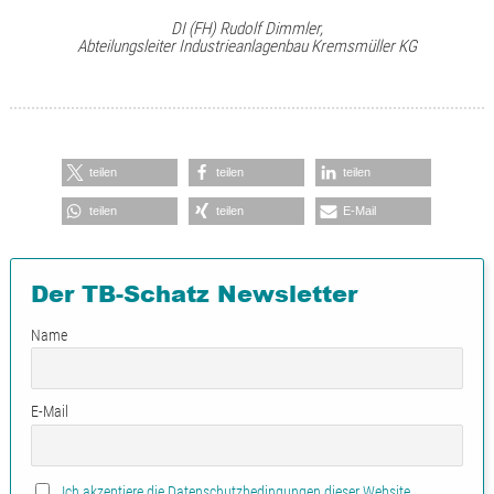
DI (FH) Rudolf Dimmler,
Abteilungsleiter Industrieanlagenbau Kremsmüller KG
teilen
teilen
teilen
teilen
teilen
E-Mail
Der TB-Schatz Newsletter
Name
E-Mail
Ich akzeptiere die Datenschutzbedingungen dieser Website